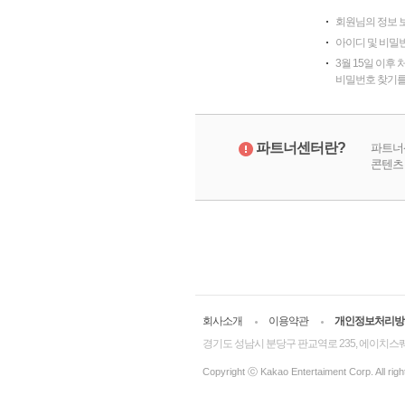
콘텐츠를 올리기만 하면,
얼마나 많은 사람들이 당신의 콘
회원님의 정보 보
티스트의 콘텐츠를 소비하는
좋아하는지, 소비하는지 등
아이디 및 비밀
,000만에게 노출/전달됩니다.
궁금한 Data를 알 수 있습니다.
3월 15일 이후
비밀번호 찾기를
파트너센터란?
파트너
콘텐츠
회사소개
이용약관
개인정보처리방
경기도 성남시 분당구 판교역로 235, 에이치스퀘어 
Copyright ⓒ Kakao Entertaiment Corp. All righ