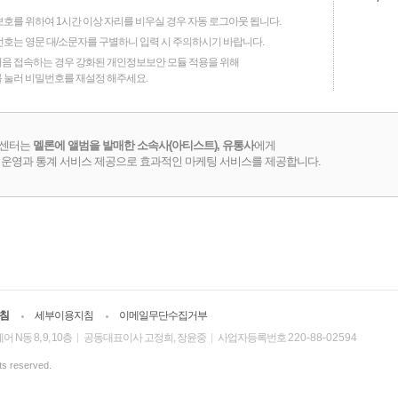
텐츠를
팬을 모을 필요 없어요.
호를 위하여 1시간 이상 자리를 비우실 경우 자동 로그아웃 됩니다.
당신의 콘텐츠를 이미 소비한 팬들과
번호는 영문 대/소문자를 구별하니 입력 시 주의하시기 바랍니다.
당신을 연결시켜 드립니다.
 처음 접속하는 경우 강화된 개인정보보안 모듈 적용을 위해
 눌러 비밀번호를 재설정 해주세요.
센터는
멜론에 앨범을 발매한 소속사(아티스트), 유통사
에게
 운영과 통계 서비스 제공으로 효과적인 마케팅 서비스를 제공합니다.
침
세부이용지침
이메일무단수집거부
N동 8, 9, 10층
공동대표이사 고정희, 장윤중
사업자등록번호
220-88-02594
ts reserved.